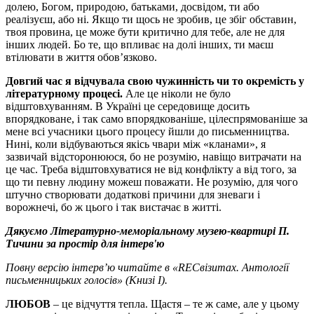
долею, Богом, природою, батьками, досвідом, ти або
реалізуєш, або ні. Якщо ти щось не зробив, це збіг обставин,
твоя провина, це може бути критично для тебе, але не для
інших людей. Бо те, що впливає на долі інших, ти маєш
втілювати в життя обов’язково.
Довгий час я відчувала свою чужинність чи то окремість у
літературному процесі.
Але це ніколи не було
відштовхуванням. В Україні це середовище досить
впорядковане, і так само впорядкованіше, цілеспрямованіше за
мене всі учасники цього процесу йшли до письменництва.
Нині, коли відбуваються якісь чвари між «кланами», я
зазвичай відсторонююся, бо не розумію, навіщо витрачати на
це час. Треба відштовхуватися не від конфлікту а від того, за
що ти певну людину можеш поважати. Не розумію, для чого
штучно створювати додаткові причини для зневаги і
ворожнечі, бо ж цього і так вистачає в житті.
Дякуємо
Літературно-меморіальному музею-квартирі П.
Тичини за простір для інтерв'ю
Повну версію інтерв’ю читайте в
«RECвізитах. Антології
письменницьких голосів»
(Книзі І).
ЛЮБОВ
– це відчуття тепла. Щастя – те ж саме, але у цьому