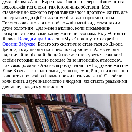
дуже цікава «Анна Кареніна» Толстого – через різноманіття
персонажів тієї епохи, тих історичних обставин. Моє
ставлення до кожного героя змінювалося протягом життя, але
повертатися до цієї книжки мені завжди приємно, хоча
Толстого як автора я не люблю – він мені видається таким
дуже болотним. Для мене важливо, коли письменник
розкриває перед вами канву життя персонажа. Як у «Столітті
Якова»
Володимира Лиса
чи «Музеї покинутих секретів»
Оксани Забужко
. Багато хто скептично ставиться до Джона
Ірвінга, тому що він постійно повторюється. Але мені він
надзвичайно цікавий, бо цей письменник увесь час живе зі
своїми героями класно передає їхню інтонацію, атмосферу.
Так само романи «Анатомія розлучення» і «Подружнє життя»
Ерве Базена – він настільки детально, емоційно, психологічно
говорить про речі, які нами прожиті тисячу разів! Я люблю,
коли книга дарує знайомство з людьми, які стають реальними
для мене, входять у моє життя.