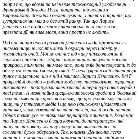
попри те, що вдома на неї чекав тяжкохворий улюбленець –
французький бульдог Пуззі, попри те, що новини з
Євромайдану доходили дедалі сумніші, і навіть попри те, що
зустрітися ми мали о дев’ятій ранку. Так що Лариса
Денисенко не по-богемному відповідальна, а книжкові
презентації, як виявилося, вона просто не любить.
Під час нашої довгої розмови Денисенко ледь мружиться –
письменниця не носить лінзи й окуляри через надмірну
чутливість очей. Мої ж очі час від часу чіпляються за її
сережки і намисто – Ларисі надзвичайно пасують масивні
прикраси, тим паче, як мало хто, вона вміє допасовувати їх до
одягу, косметики і кольору очей. Узагалі українській літературі
дуже пощастило, що в ній з’явилася Лариса Денисенко. Всі її
професійні досвіди – робота моделлю, телеведучою, юристом,
адвокатом – подарували вітчизняній літературі нових героїв і
нові теми. А незвичайна грецько-литовська врода та ідеальний
смак письменниці сприяють тому, що про українську книжку
пишуть у ґлянцевих медіа і що нею (книжкою) цікавляться
читачки, яким важливий не лише текст, але й особа автора.
Однак текст усе ж таки має першорядне значення. Хоча час
то Ларису Денисенко й зараховують до літераторок, які
пишуть так звану жіночу прозу, такі визначення слід
вживати дуже обережно. Так, книжки Денисенко легко
читати, їх хочеться мати напохваті і радити знайомим,