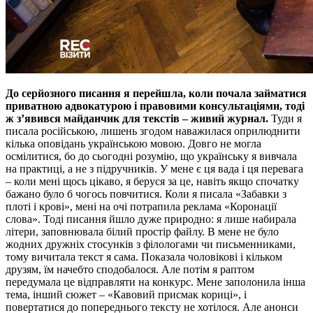
До серйозного писання я перейшла, коли почала займатися
приватною адвокатурою і правовими консультаціями, тоді
ж з’явився майданчик для текстів – живий журнал.
Туди я
писала російською, лишень згодом наважилася оприлюднити
кілька оповідань українською мовою. Довго не могла
осмілитися, бо до сьогодні розумію, що українську я вивчала
на практиці, а не з підручників. У мене є ця вада і ця перевага
– коли мені щось цікаво, я беруся за це, навіть якщо спочатку
бажано було б чогось повчитися. Коли я писала «Забавки з
плоті і крові», мені на очі потрапила реклама «Коронації
слова». Тоді писання йшло дуже природно: я лише набирала
літери, заповнювала білий простір файлу. В мене не було
жодних дружніх стосунків з філологами чи письменниками,
тому вичитала текст я сама. Показала чоловікові і кільком
друзям, їм начебто сподобалося. Але потім я раптом
передумала це відправляти на конкурс. Мене заполонила інша
тема, інший сюжет – «Кавовий присмак кориці», і
повертатися до попереднього тексту не хотілося. Але анонси