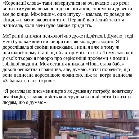
«Коронації слова» таки навернулися на очі вчасно і до речі:
вони стимулювали мене під час писання, спонукали довести
все до кінця. Між іншим, оцю штуку – взялася, то доведи до
кінця, – в мене вкоренив тато. Перший вартісний текст я
написала, коли мені було майже тридцять.
Мої ранні книжки психологічно дуже підліткові. Думаю, тоді
мені було важливо виговоритися як молодій людині. Я
дорослішала зі своїми книжками, і нині я вже в тому ж
психологічному стані, що й автор моїх текстів. Тому сьогодні
у своїх творах я говорю про серйозніші проблеми з позиції
зрілішої людини. Моя остання книжка «Нова стара баба»
доволі бешкетна і грайлива, але, думаю, читач побачить, що
вона написана дорослішою людиною, ніж та, котра написала
«Забавки з плоті і крові».
Я розглядаю письменництво як душевну потребу, додаткову
реалізацію, як можливість конструювати нові світи і сказати
людям, що я думаю