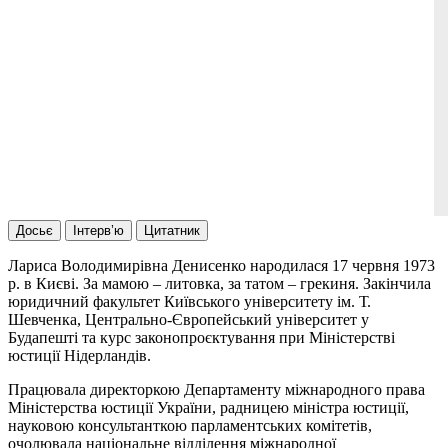
Досьє
Інтерв’ю
Цитатник
Лариса Володимирівна Денисенко народилася 17 червня 1973
р. в Києві. За мамою – литовка, за татом – грекиня. Закінчила
юридичний факультет Київського університету ім. Т.
Шевченка, Центрально-Європейський університет у
Будапешті та курс законопроєктування при Міністерстві
юстиції Нідерландів.
Працювала директоркою Департаменту міжнародного права
Міністерства юстиції України, радницею міністра юстиції,
науковою консультанткою парламентських комітетів,
очолювала національне відділення міжнародної