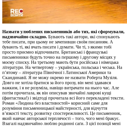
Назвати улюблених письменників або тих, які сформували,
надзвичайно складно.
Бувають такі автори, які спонукають
тебе писати, при цьому не зачепивши своїм писанням. А
бувають ті, які вчать писати і думати. Чи ті, з якими тобі
просто приємно відпочивати. Британські і французькі
письменники будуть точно на першому і другому місцях у
моєму списку. На третьому мають бути російська і німецька
літератури. На четвертому – українська, польська і чеська. На
п’ятому – література Північної і Латинської Америки та
Скандинавії. Я не можу окремо не назвати Роберта Музіля.
Довго не хотіла братися за його прозу, він мені здавався
важким, і я не розуміла, навіщо витрачати на нього час. Але
потім прочитала, як він описував звичайні лаврові кущі
(фантастика!) і звідтоді прочитала всі його перекладені тексти.
Роман «Людина без властивостей» корисний саме для
розуміння письменницької майстерності, для відчуття
в’язкості тексту, розвитку спостережливості. Це письменник,
який навчає авторської терплячості – того, чого мені бракує.
Взагалі надзвичайно люблю родинні саґи. З цієї позиції мені