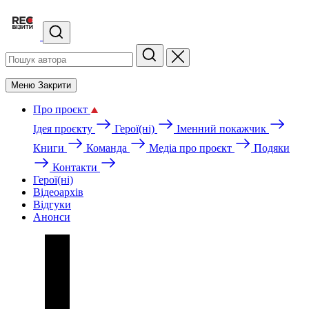
Меню
Закрити
Про проєкт
Ідея проєкту
Герої(ні)
Іменний покажчик
Книги
Команда
Медіа про проєкт
Подяки
Контакти
Герої(ні)
Відеоархів
Відгуки
Анонси