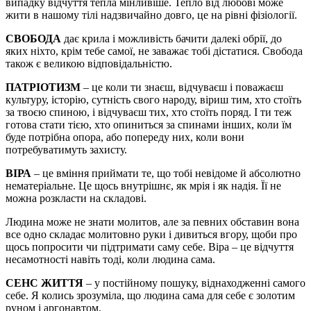
випадку відчуття тепла мінливіше. Тепло від любові може
жити в нашому тілі надзвичайно довго, це на рівні фізіології.
СВОБОДА
дає крила і можливість бачити далекі обрії, до
яких ніхто, крім тебе самої, не заважає тобі дістатися. Свобода
також є великою відповідальністю.
ПАТРІОТИЗМ
– це коли ти знаєш, відчуваєш і поважаєш
культуру, історію, сутність свого народу, віриш тим, хто стоїть
за твоєю спиною, і відчуваєш тих, хто стоїть поряд. І ти теж
готова стати тією, хто опиниться за спинами інших, коли їм
буде потрібна опора, або попереду них, коли вони
потребуватимуть захисту.
ВІРА
– це вміння приймати те, що тобі невідоме й абсолютно
нематеріальне. Це щось внутрішнє, як мрія і як надія. Її не
можна розкласти на складові.
Людина може не знати молитов, але за певних обставин вона
все одно складає молитовно руки і дивиться вгору, щоби про
щось попросити чи підтримати саму себе. Віра – це відчуття
несамотності навіть тоді, коли людина сама.
СЕНС ЖИТТЯ
– у постійному пошуку, віднаходженні самого
себе. Я колись зрозуміла, що людина сама для себе є золотим
руном і аргонавтом.