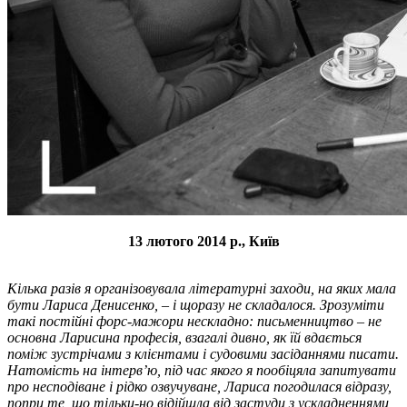
13 лютого 2014 р., Київ
Кілька разів я організовувала літературні заходи, на яких мала
бути Лариса Денисенко, – і щоразу не складалося. Зрозуміти
такі постійні форс-мажори нескладно: письменництво – не
основна Ларисина професія, взагалі дивно, як їй вдається
поміж зустрічами з клієнтами і судовими засіданнями писати.
Натомість на інтерв’ю, під час якого я пообіцяла запитувати
про несподіване і рідко озвучуване, Лариса погодилася відразу,
попри те, що тільки-но відійшла від застуди з ускладненнями,