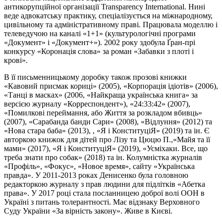
антикорупційної організації Transparency International. Нині
веде адвокатську практику, спеціалізується на міжнародному,
цивільному та адміністративному праві. Працювала моделлю і
телеведучою на каналі «1+1» (культурологічні програми
«Документ» і «Документ+»). 2002 року здобула Ґран-прі
конкурсу «Коронація слова» за роман «Забавки з плоті і
крові».
В її письменницькому доробку також прозові книжки
«Кавовий присмак кориці» (2005), «Корпорація ідіотів» (2006),
«Танці в масках» (2006, «Найкраща українська книга» за
версією журналу «Корреспондент»), «24:33:42» (2007),
«Помилкові переймання, або Життя за розкладом вбивць»
(2007), «Сарабанда банди Сари» (2008), «Відлуння» (2012) та
«Нова стара баба» (2013), , «Я і КонституціЯ» (2019) та ін. Є
авторкою книжок для дітей про Лізу та Цюцю П.,«Майя та її
мами» (2017), «Я і КонституціЯ» (2019), «Усміхаки. Все, що
треба знати про собак» (2018) та ін. Колумністка журналів
«Профіль», «Фокус», «Новое время», сайту «Українська
правда». У 2011-2013 роках Денисенко була головною
редакторкою журналу з прав людини для підлітків «Абетка
права». У 2017 році стала посланницею доброї волі ООН в
Україні з питань толерантності. Має відзнаку Верховного
Суду України «За вірність закону». Живе в Києві.