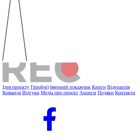
Ідея проєкту
Герої(ні)
Іменний покажчик
Книги
Відеоархів
Команда
Відгуки
Медіа про проєкт
Анонси
Подяки
Контакти