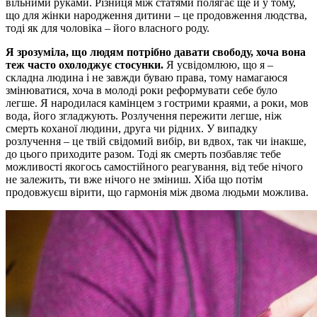
вільними руками. Різниця між статями полягає ще й у тому,
що для жінки народження дитини – це продовження людства,
тоді як для чоловіка – його власного роду.
Я зрозуміла, що людям потрібно давати свободу, хоча вона
теж часто охолоджує стосунки.
Я усвідомлюю, що я –
складна людина і не завжди буваю права, тому намагаюся
змінюватися, хоча в молоді роки реформувати себе було
легше. Я народилася камінцем з гострими краями, а роки, мов
вода, його згладжують. Розлучення пережити легше, ніж
смерть коханої людини, друга чи рідних. У випадку
розлучення – це твій свідомий вибір, ви вдвох, так чи інакше,
до цього приходите разом. Тоді як смерть позбавляє тебе
можливості якогось самостійного реагування, від тебе нічого
не залежить, ти вже нічого не зміниш. Хіба що потім
продовжуєш вірити, що гармонія між двома людьми можлива.