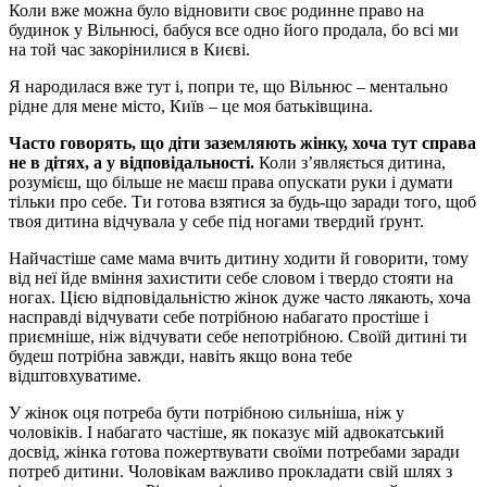
Коли вже можна було відновити своє родинне право на
будинок у Вільнюсі, бабуся все одно його продала, бо всі ми
на той час закорінилися в Києві.
Я народилася вже тут і, попри те, що Вільнюс – ментально
рідне для мене місто, Київ – це моя батьківщина.
Часто говорять, що діти заземляють жінку, хоча тут справа
не в дітях, а у відповідальності.
Коли з’являється дитина,
розумієш, що більше не маєш права опускати руки і думати
тільки про себе. Ти готова взятися за будь-що заради того, щоб
твоя дитина відчувала у себе під ногами твердий ґрунт.
Найчастіше саме мама вчить дитину ходити й говорити, тому
від неї йде вміння захистити себе словом і твердо стояти на
ногах. Цією відповідальністю жінок дуже часто лякають, хоча
насправді відчувати себе потрібною набагато простіше і
приємніше, ніж відчувати себе непотрібною. Своїй дитині ти
будеш потрібна завжди, навіть якщо вона тебе
відштовхуватиме.
У жінок оця потреба бути потрібною сильніша, ніж у
чоловіків. І набагато частіше, як показує мій адвокатський
досвід, жінка готова пожертвувати своїми потребами заради
потреб дитини. Чоловікам важливо прокладати свій шлях з