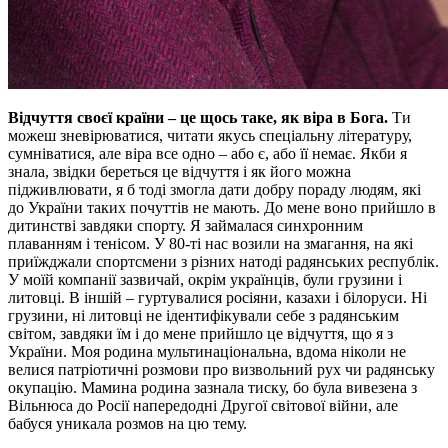
Відчуття своєї країни – це щось таке, як віра в Бога.
Ти
можеш зневірюватися, читати якусь спеціальну літературу,
сумніватися, але віра все одно – або є, або її немає. Якби я
знала, звідки береться це відчуття і як його можна
підживлювати, я б тоді змогла дати добру пораду людям, які
до України таких почуттів не мають. До мене воно прийшло в
дитинстві завдяки спорту. Я займалася синхронним
плаванням і тенісом. У 80-ті нас возили на змагання, на які
приїжджали спортсмени з різних натоді радянських республік.
У моїй компанії зазвичай, окрім українців, були грузини і
литовці. В іншій – гуртувалися росіяни, казахи і білоруси. Ні
грузини, ні литовці не ідентифікували себе з радянським
світом, завдяки їм і до мене прийшло це відчуття, що я з
України. Моя родина мультинаціональна, вдома ніколи не
велися патріотичні розмови про визвольний рух чи радянську
окупацію. Мамина родина зазнала тиску, бо була вивезена з
Вільнюса до Росії напередодні Другої світової війни, але
бабуся уникала розмов на цю тему.