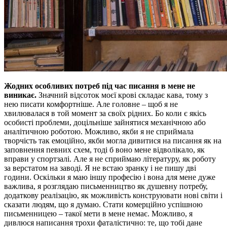
Жодних особливих потреб під час писання в мене не
виникає.
Значний відсоток моєї крові складає кава, тому з
нею писати комфортніше. Але головне – щоб я не
хвилювалася в той момент за своїх рідних. Бо коли є якісь
особисті проблеми, доцільніше зайнятися механічною або
аналітичною роботою. Можливо, якби я не сприймала
творчість так емоційно, якби могла дивитися на писання як на
заповнення певних схем, тоді б воно мене відволікало, як
вправи у спортзалі. Але я не сприймаю літературу, як роботу
за верстатом на заводі. Я не встаю зранку і не пишу дві
години. Оскільки я маю іншу професію і вона для мене дуже
важлива, я розглядаю письменництво як душевну потребу,
додаткову реалізацію, як можливість конструювати нові світи і
сказати людям, що я думаю. Стати комерційно успішною
письменницею – такої мети в мене немає. Можливо, я
дивлюся написання трохи фаталістично: те, що тобі дане