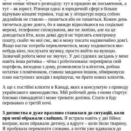
мене немає чіткого розподілу: тут я працюю як письменник, а
тут – як юрист. Різниця одна: в юридичній сфері я більше
відчуваю кінцеві терміни, тоді як у літературі перед собою
дедлайнів не ставлю – пишеться або не пишеться. Кожен день
тягнеться дуже довго, бо я завжди відволікаюся на соціальні
мережі, телефонне спілкування, яке не люблю, але на це
доводиться йти, коли деякі друзі не терплять електронну
пошту, скайп чи мої смс, які я можу писати надзвичайно довгі.
Якщо настає потреба переключитися, можу подивитися яке-
небудь кіно, послухати музику, просто вийти на вулицю.
Зазвичай робота мене не змучує. У дні судових засідань у мене
навіть інша ритміка – чітка і роботизована: перевіряєш свій
портфель, виходиш з дому, розмовляєш із клієнтом, робиш
нотатки з помічником, ставиш завдання іншим, обмірковуєш
план наступних заходів і вирішуєш, чи брати нових клієнтів.
А ще є постійні клієнти в Канаді, яких я консультую з приводу
українського законодавства. Мій робочий день з ними стартує
близько сімнадцятої і може тривати допізна. Спати я йду
переважно о третій ночі.
З дитинства я дуже вразливо ставилася до ситуацій, коли
при мені ображали слабших.
Я встряла навіть у дві бійки:
вперше, коли ображали дитину, а вдруге – коли били тварину.
Я пробувала переконати словами, а потім уже вдавалася до