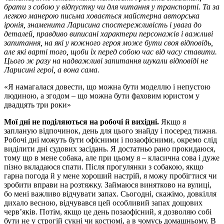
брати з собою у відпустку чи для читання у транспорті. Та за
легкою манерою письма ховається майстерна авторська
іронія, знаменита Ларисина спостережливість і увага до
деталей, правдиво виписані характери персонажів і важливі
запитання, на які у кожного героя може бути своя відповідь,
але які варті того, щоби їх перед собою час від часу ставити.
Цього ж разу на надважливі запитання шукали відповіді не
Ларисині герої, а вона сама.
Я намагалася довести, що можна бути моделлю і непустою
людиною, а згодом – що можна бути фаховим юристом у
двадцять три роки
Мої дні не поділяються на робочі й вихідні.
Якщо я
запланую відпочинок, день для цього знайду і посеред тижня.
Робочі дні можуть бути офісними і позаофісними, окремо слід
виділити дні судових засідань. Я достатньо рано прокидаюся,
тому що в мене собака, але при цьому я – класична сова і дуже
пізно вкладаюся спати. Після прогулянки з собакою, якщо
гарна погода й у мене хороший настрій, я можу пробігтися чи
зробити вправи на розтяжку. Займаюся винятково на вулиці,
бо мені важливо відчувати запах. Сьогодні, скажімо, довкілля
дихало весною, відчувався цей особливий запах дощових
черв’яків. Потім, якщо це день позаофісний, я дозволяю собі
бути не у строгій сукні чи костюмі, а в чомусь домашньому. В