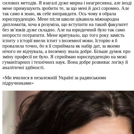
силових методів. Я взагалі дуже мирна і неагресивна, але іноді
мене примушують зробити те, за що мені й досі соромно. Але
так само я знаю, як себе виправдати. Ось чому я обрала
юриспруденцію. Мене після школи цікавила міжнародна
дипломатія, хоча я розуміла, що вступити на такий факультет
без зв’язків дуже складно. Але на юридичний було так само
непросто потрапити. Мене врятувало, що того року замість
іспиту з історії ввели іспит з іноземної мови. Історію я б
провалила точно, бо я її сприймала як набір дат, за якими
нічого не відчувала, а іноземну знала добре. Більше думок про
зміну професії не було. Я сприймаю юриспруденцію на межі
гуманітарних і технічних наук. Вона добре розвиває логіку й
аналітичні здібності.
Ми вчилися в незалежній Україні за радянськими
підручниками