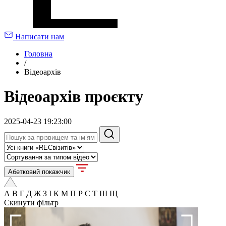
Написати нам
Головна
/
Відеоархів
Відеоархів проєкту
2025-04-23 19:23:00
Абетковий покажчик
А
В
Г
Д
Ж
З
І
К
М
П
Р
С
Т
Ш
Щ
Скинути фільтр