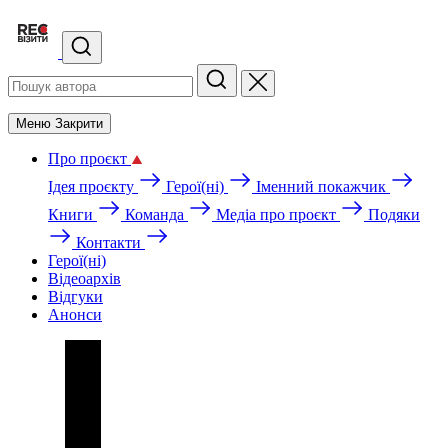
Меню
Закрити
Про проєкт
Ідея проєкту
Герої(ні)
Іменний покажчик
Книги
Команда
Медіа про проєкт
Подяки
Контакти
Герої(ні)
Відеоархів
Відгуки
Анонси