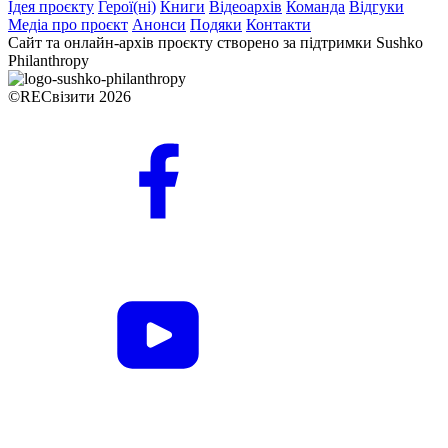
Ідея проєкту
Герої(ні)
Книги
Відеоархів
Команда
Відгуки
Медіа про проєкт
Анонси
Подяки
Контакти
Сайт та онлайн-архів проєкту створено за підтримки Sushko
Philanthropy
©RECвізити 2026