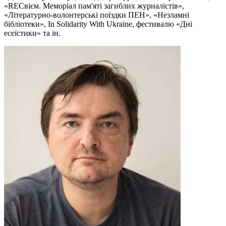
«RЕСвієм. Меморіал пам'яті загиблих журналістів»,
«Літературно-волонтерські поїздки ПЕН», «Незламні
бібліотеки», In Solidarity With Ukraine, фестивалю «Дні
есеїстики» та ін.