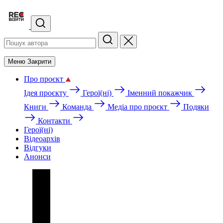
Меню
Закрити
Про проєкт
Ідея проєкту
Герої(ні)
Іменний покажчик
Книги
Команда
Медіа про проєкт
Подяки
Контакти
Герої(ні)
Відеоархів
Відгуки
Анонси