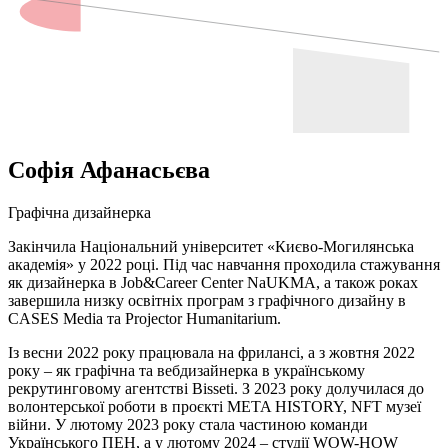
Софія Афанасьєва
Графічна дизайнерка
Закінчила Національний університет «Києво-Могилянська
академія» у 2022 році. Під час навчання проходила стажування
як дизайнерка в Job&Career Center NaUKMA, а також роках
завершила низку освітніх програм з графічного дизайну в
СASES Media та Projector Humanitarium.
Із весни 2022 року працювала на фрилансі, а з жовтня 2022
року ‒ як графічна та вебдизайнерка в українському
рекрутинговому агентстві Bisseti. З 2023 року долучилася до
волонтерської роботи в проєкті META HISTORY, NFT музеї
війни. У лютому 2023 року стала частиною команди
Українського ПЕН, а у лютому 2024 ‒ студії WOW-HOW