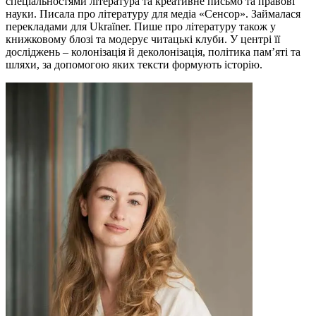
спеціальностями література та креативне письмо та правові
науки. Писала про літературу для медіа «Сенсор». Займалася
перекладами для Ukraїner. Пише про літературу також у
книжковому блозі та модерує читацькі клуби. У центрі її
досліджень ‒ колонізація й деколонізація, політика пам’яті та
шляхи, за допомогою яких тексти формують історію.