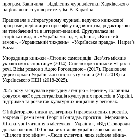
програм. Закінчила відділення журналістики Харківського
національного університету ім. В. Каразіна.
Працювала в літературному журналі, ведучою книжкової
програми, керівницею пресофісу видавництва, редакторкою
на телебаченні та в інтернет-виданні. Друкувалася на
сторінках видань «Україна молода», «День», «Високий
замок», «Український тиждень», «Українська правда», Harper’s
Bazaar.
Упорядниця книжки «Літопис самовидців. Дев’ять місяців
українського спротиву» (2014). Співавторка книжки «Прості
речі. Вісім розмов з Адою Роговцевою» (2017). Працювала
директоркою Українського інституту книги (2017-2018) та
Українського ПЕН (2018-2025).
2025 року заснувала культурну аґенцію «Терени», головним
фокусом якої є децентралізація культурних процесів в Україні,
підтримка та розвиток культурних ініціатив у регіонах.
Є ініціаторкою низки культурних і правозахисних проєктів,
зокрема Премії імені Георгія Ґонґадзе, проєктів «Мереживо.
Літературні читання в містечках України», «Від Сковороди
до сьогодення. 100 знакових творів українською мовою»,
«Діалоги про війну», «Люди культури, яких забрала війна»,