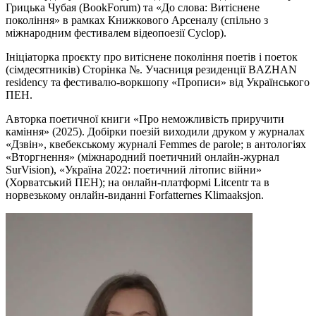
Грицька Чубая (BookForum) та «До слова: Витіснене
покоління» в рамках Книжкового Арсеналу (спільно з
міжнародним фестивалем відеопоезії Cyclop).
Ініціаторка проєкту про витіснене покоління поетів і поеток
(сімдесятників) Сторінка №. Учасниця резиденції BAZHAN
residency та фестивалю-воркшопу «Прописи» від Українського
ПЕН.
Авторка поетичної книги «Про неможливість приручити
каміння» (2025). Добірки поезій виходили друком у журналах
«Дзвін», квебекському журналі Femmes de parole; в антологіях
«Вторгнення» (міжнародний поетичний онлайн-журнал
SurVision), «Україна 2022: поетичний літопис війни»
(Хорватський ПЕН); на онлайн-платформі Litcentr та в
норвезькому онлайн-виданні Forfatternes Klimaaksjon.