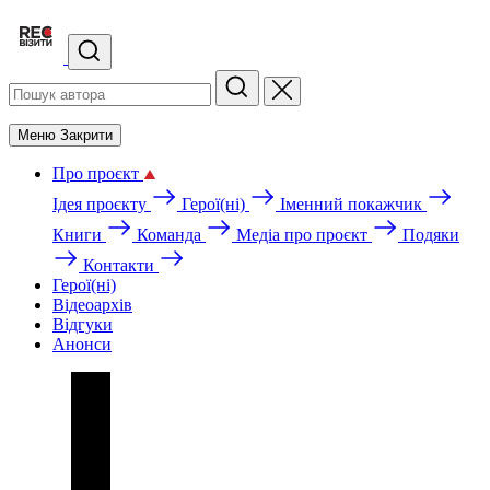
Меню
Закрити
Про проєкт
Ідея проєкту
Герої(ні)
Іменний покажчик
Книги
Команда
Медіа про проєкт
Подяки
Контакти
Герої(ні)
Відеоархів
Відгуки
Анонси