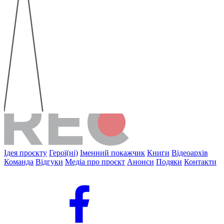
Ідея проєкту
Герої(ні)
Іменний покажчик
Книги
Відеоархів
Команда
Відгуки
Медіа про проєкт
Анонси
Подяки
Контакти