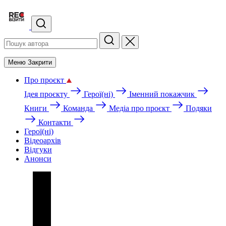
Меню
Закрити
Про проєкт
Ідея проєкту
Герої(ні)
Іменний покажчик
Книги
Команда
Медіа про проєкт
Подяки
Контакти
Герої(ні)
Відеоархів
Відгуки
Анонси