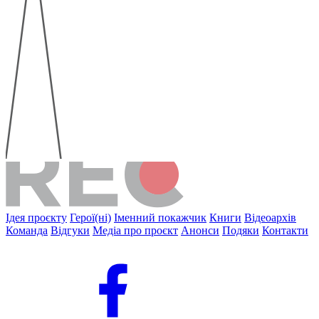
Ідея проєкту
Герої(ні)
Іменний покажчик
Книги
Відеоархів
Команда
Відгуки
Медіа про проєкт
Анонси
Подяки
Контакти