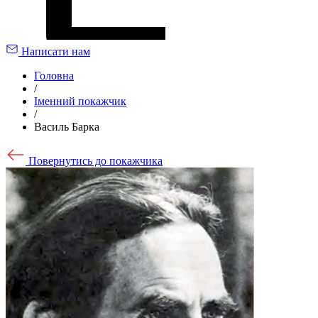
Написати нам
Головна
/
Іменний покажчик
/
Василь Барка
Повернутись до покажчика