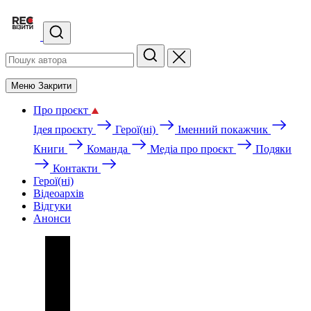
Меню
Закрити
Про проєкт
Ідея проєкту
Герої(ні)
Іменний покажчик
Книги
Команда
Медіа про проєкт
Подяки
Контакти
Герої(ні)
Відеоархів
Відгуки
Анонси