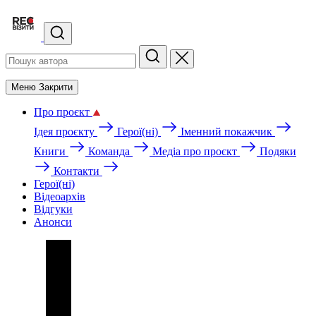
Меню
Закрити
Про проєкт
Ідея проєкту
Герої(ні)
Іменний покажчик
Книги
Команда
Медіа про проєкт
Подяки
Контакти
Герої(ні)
Відеоархів
Відгуки
Анонси