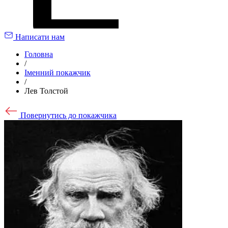
Написати нам
Головна
/
Іменний покажчик
/
Лев Толстой
Повернутись до покажчика