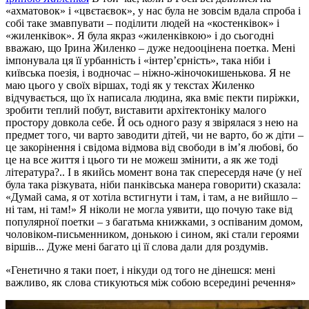
«ахматовок» і «цвєтаєвок», у нас була не зовсім вдала спроба і
собі таке змавпувати – поділити людей на «костенківок» і
«жиленківок». Я була якраз «жиленківкою» і до сьогодні
вважаю, що Ірина Жиленко – дуже недооцінена поетка. Мені
імпонувала ця її урбанність і «інтер’єрність», така ніби і
київська поезія, і водночас – ніжно-жіночокишенькова. Я не
маю цього у своїх віршах, тоді як у текстах Жиленко
відчувається, що їх написала людина, яка вміє пекти пиріжки,
зробити теплий побут, виставити архітектоніку малого
простору довкола себе. Й ось одного разу я звірялася з нею на
предмет того, чи варто заводити дітей, чи не варто, бо ж діти –
це закорінення і свідома відмова від свободи в ім’я любові, бо
це на все життя і цього ти не можеш змінити, а як же тоді
література?.. І в якийсь момент вона так спересердя наче (у неї
була така різкувата, ніби панківська манера говорити) сказала:
«Думай сама, я от хотіла встигнути і там, і там, а не вийшло –
ні там, ні там!» Я ніколи не могла уявити, що почую таке від
популярної поетки – з багатьма книжками, з оспіваним домом,
чоловіком-письменником, донькою і сином, які стали героями
віршів... Дуже мені багато ці її слова дали для роздумів.
Генетично я таки поет, і нікуди од того не дінешся: мені
важливо, як слова стикуються між собою всередині речення