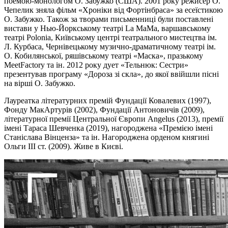
поемою-монологом О. Забужко (США). 2001 року режисер О.
Чепелик зняла фільм «Хроніки від Фортінбраса» за есеїстикою
О. Забужко. Також за творами письменниці були поставлені
вистави у Нью-Йоркському театрі La MaMa, варшавському
театрі Polonia, Київському центрі театрального мистецтва ім.
Л. Курбаса, Чернівецькому музично-драматичному театрі ім.
О. Кобилянської, ряшівському театрі «Маска», празькому
MeetFactory та ін. 2012 року дует «Тельнюк: Сестри»
презентував програму «Дороза зі скла», до якої ввійшли пісні
на вірші О. Забужко.
Лауреатка літературних премій Фундації Ковалевих (1997),
Фонду МакАртурів (2002), Фундації Антоновичів (2009),
літературної премії Центральної Європи Angelus (2013), премії
імені Тараса Шевченка (2019), нагороджена «Премією імені
Станіслава Вінценза» та ін. Нагороджена орденом княгині
Ольги III ст. (2009). Живе в Києві.