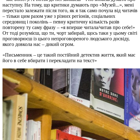
наступну. На тому, що критики думають про «Музей...», мені
перестало залежати після того, як я так само почула від читачів
– тільки цим разом уже з різних регіонів, соціальних
середовищ і поколінь – певну критичну кількість разів
повторену ту саму фразу – «я вперше читала/читав про себе!»
От тоді розумієш, що ти, чорт забирай, щось таки у цьому світі
проговорюєш із цього непроговореного людського досвіду,
якого довкола нас – дикий огром.
Письменник – це такий постійний детектив життя, який має
його в себе вбирати і перекладати на текст