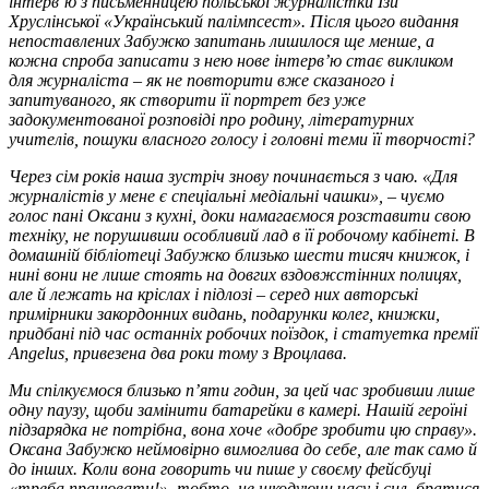
інтерв’ю з письменницею польської журналістки Ізи
Хруслінської «Український палімпсест». Після цього видання
непоставлених Забужко запитань лишилося ще менше, а
кожна спроба записати з нею нове інтерв’ю стає викликом
для журналіста – як не повторити вже сказаного і
запитуваного, як створити її портрет без уже
задокументованої розповіді про родину, літературних
учителів, пошуки власного голосу і головні теми її творчості?
Через сім років наша зустріч знову починається з чаю. «Для
журналістів у мене є спеціальні медіальні чашки», – чуємо
голос пані Оксани з кухні, доки намагаємося розставити свою
техніку, не порушивши особливий лад в її робочому кабінеті. В
домашній бібліотеці Забужко близько шести тисяч книжок, і
нині вони не лише стоять на довгих вздовжстінних полицях,
але й лежать на кріслах і підлозі – серед них авторські
примірники закордонних видань, подарунки колег, книжки,
придбані під час останніх робочих поїздок, і статуетка премії
Angelus, привезена два роки тому з Вроцлава.
Ми спілкуємося близько п’яти годин, за цей час зробивши лише
одну паузу, щоби замінити батарейки в камері. Нашій героїні
підзарядка не потрібна, вона хоче «добре зробити цю справу».
Оксана Забужко неймовірно вимоглива до себе, але так само й
до інших. Коли вона говорить чи пише у своєму фейсбуці
«треба працювати!», тобто, не шкодуючи часу і сил, братися