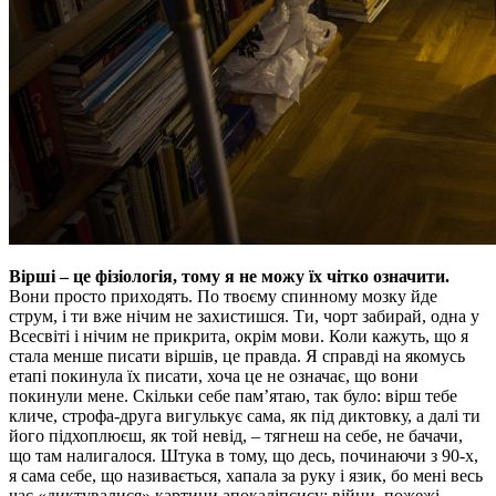
Вірші – це фізіологія, тому я не можу їх чітко означити.
Вони просто приходять. По твоєму спинному мозку йде
струм, і ти вже нічим не захистишся. Ти, чорт забирай, одна у
Всесвіті і нічим не прикрита, окрім мови. Коли кажуть, що я
стала менше писати віршів, це правда. Я справді на якомусь
етапі покинула їх писати, хоча це не означає, що вони
покинули мене. Скільки себе пам’ятаю, так було: вірш тебе
кличе, строфа-друга вигулькує сама, як під диктовку, а далі ти
його підхоплюєш, як той невід, – тягнеш на себе, не бачачи,
що там налигалося. Штука в тому, що десь, починаючи з 90-х,
я сама себе, що називається, хапала за руку і язик, бо мені весь
час «диктувалися» картини апокаліпсису: війни, пожежі,