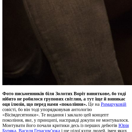
Фото письменників біля Золотих Воріт виняткове, бо тоді
нібито не робилося групових світлин, а тут іще й виникає
оця ілюзія, що перед нами
«покоління».
Це на
Римаруковій
совісті, бо він тоді упорядковував антологію
«Вісімдесятники». Те видання і заклало цей концепт
покоління, яке, у принципі, насправді докупи не монтувалося.
Монтувати його почали критики десь із перших дебютів
Юрія
Буряка
,
Василя Герасим’юка
і ще цілої купи людей, імен яких