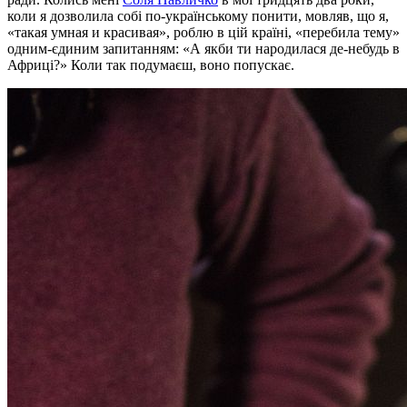
коли я дозволила собі по-українському понити, мовляв, що я,
«такая умная и красивая», роблю в цій країні, «перебила тему»
одним-єдиним запитанням: «А якби ти народилася де-небудь в
Африці?» Коли так подумаєш, воно попускає.