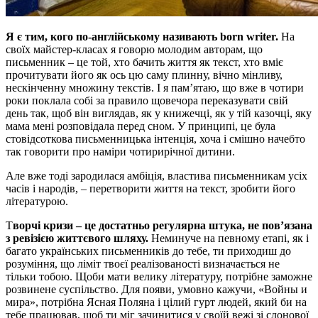
Я є тим, кого по-англійському називають born writer.
На
своїх майстер-класах я говорю молодим авторам, що
письменник – це той, хто бачить життя як текст, хто вміє
прочитувати його як ось цю саму плинну, вічно мінливу,
нескінченну множину текстів. І я пам’ятаю, що вже в чотири
роки поклала собі за правило щовечора переказувати свій
день так, щоб він виглядав, як у книжечці, як у тій казочці, яку
мама мені розповідала перед сном. У принципі, це була
стовідсоткова письменницька інтенція, хоча і смішно начебто
так говорити про наміри чотирирічної дитини.
Але вже тоді зародилася амбіція, властива письменникам усіх
часів і народів, – перетворити життя на текст, зробити його
літературою.
Т
ворчі кризи – це достатньо регулярна штука, не пов’язана
з ревізією життєвого шляху.
Неминуче на певному етапі, як і
багато українських письменників до тебе, ти приходиш до
розуміння, що ліміт твоєї реалізованості визначається не
тільки тобою. Щоби мати велику літературу, потрібне заможне
розвинене суспільство. Для появи, умовно кажучи, «Войны и
мира», потрібна Ясная Поляна і цілий гурт людей, який би на
тебе працював, щоб ти міг зачинитися у своїй вежі зі слонової