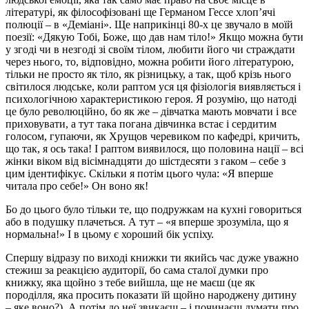
літературі, як філософізовані ще Германом Гессе хлоп’ячі
полюції – в «Деміані». Ще наприкінці 80-х це звучало в моїй
поезії: «Дякую Тобі, Боже, що дав нам тіло!» Якщо можна бути
у згоді чи в незгоді зі своїм тілом, любити його чи страждати
через нього, то, відповідно, можна робити його літературою,
тільки не просто як тіло, як різницьку, а так, щоб крізь нього
світилося людське, коли раптом уся ця фізіологія виявляється і
психологічною характеристикою героя. Я розумію, що натоді
це було революційно, бо як же – дівчатка мають мовчати і все
приховувати, а тут така погана дівчинка встає і сердитим
голосом, гупаючи, як Хрущов черевиком по кафедрі, кричить,
що так, я ось така! І раптом виявилося, що половина нації – всі
жінки віком від вісімнадцяти до шістдесяти з гаком – себе з
цим ідентифікує. Скільки я потім цього чула: «Я вперше
читала про себе!» Он воно як!
Бо до цього було тільки те, що подружкам на кухні говориться
або в подушку плачеться. А тут – «я вперше зрозуміла, що я
нормальна!» І в цьому є хороший бік успіху.
Спершу відразу по виході книжки ти якийсь час дуже уважно
стежиш за реакцією аудиторії, бо сама сталої думки про
книжку, яка щойно з тебе вийшла, ще не маєш (це як
породілля, яка просить показати їй щойно народжену дитину
– яке воно?). А потім до неї звикаєш – і починаєш думати про