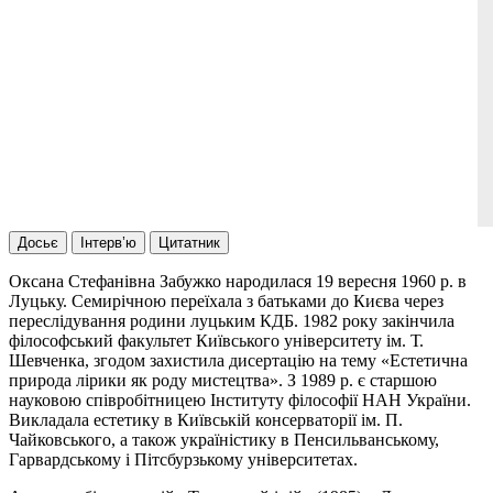
Досьє
Інтерв’ю
Цитатник
Оксана Стефанівна Забужко народилася 19 вересня 1960 р. в
Луцьку. Cемирічною переїхала з батьками до Києва через
переслідування родини луцьким КДБ. 1982 року закінчила
філософський факультет Київського університету ім. Т.
Шевченка, згодом захистила дисертацію на тему «Естетична
природа лірики як роду мистецтва». З 1989 р. є старшою
науковою співробітницею Інституту філософії НАН України.
Викладала естетику в Київській консерваторії ім. П.
Чайковського, а також україністику в Пенсильванському,
Гарвардському і Пітсбурзькому університетах.