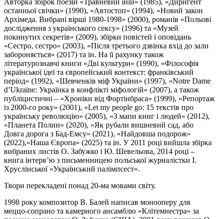
Авторка збірок поезій «Травневий іній» (1985), «Диригент
останньої свічки» (1990), «Автостоп» (1994), «Новий закон
Архімеда. Вибрані вірші 1980-1998» (2000), романів «Польові
дослідження з українського сексу» (1996) та «Музей
покинутих секретів» (2009), збірки повістей і оповідань
«Сестро, сестро» (2003), «Після третього дзвінка вхід до зали
забороняється» (2017) та ін. На її рахунку також
літературознавчі книги «Дві культури» (1990), «Філософія
української ідеї та європейський контекст: франківський
період» (1992), «Шевченків міф України» (1997), «Notre Dame
d’Ukraine: Українка в конфлікті міфологій» (2007), а також
публіцистичні – «Хроніки від Фортінбраса» (1999), «Репортаж
із 2000-го року» (2001), «Let my people go: 15 текстів про
українську революцію» (2005), «З мапи книг і людей» (2012),
«Планета Полин» (2020), «Як рубали вишневий сад, або
Довга дорога з Бад-Емсу» (2021), «Найдовша подорож»
(2022),«Наша Європа» (2025) та ін. У 2011 році вийшла збірка
вибраних листів О. Забужко і Ю. Шевельова, 2014 році –
книга інтерв’ю з письменницею польської журналістки І.
Хруслінської «Український палімпсест».
Твори перекладені понад 20-ма мовами світу.
1998 року композитор В. Балей написав монооперу для
меццо-сопрано та камерного ансамблю «Клітемнестра» за