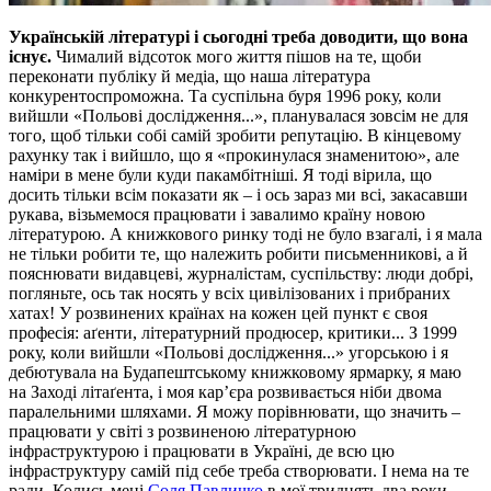
Українській літературі і сьогодні треба доводити, що вона
існує.
Чималий відсоток мого життя пішов на те, щоби
переконати публіку й медіа, що наша література
конкурентоспроможна. Та суспільна буря 1996 року, коли
вийшли «Польові дослідження...», планувалася зовсім не для
того, щоб тільки собі самій зробити репутацію. В кінцевому
рахунку так і вийшло, що я «прокинулася знаменитою», але
наміри в мене були куди пакамбітніші. Я тоді вірила, що
досить тільки всім показати як – і ось зараз ми всі, закасавши
рукава, візьмемося працювати і завалимо країну новою
літературою. А книжкового ринку тоді не було взагалі, і я мала
не тільки робити те, що належить робити письменникові, а й
пояснювати видавцеві, журналістам, суспільству: люди добрі,
погляньте, ось так носять у всіх цивілізованих і прибраних
хатах! У розвинених країнах на кожен цей пункт є своя
професія: аґенти, літературний продюсер, критики... З 1999
року, коли вийшли «Польові дослідження...» угорською і я
дебютувала на Будапештському книжковому ярмарку, я маю
на Заході літаґента, і моя кар’єра розвивається ніби двома
паралельними шляхами. Я можу порівнювати, що значить –
працювати у світі з розвиненою літературною
інфраструктурою і працювати в Україні, де всю цю
інфраструктуру самій під себе треба створювати. І нема на те
ради. Колись мені
Соля Павличко
в мої тридцять два роки,