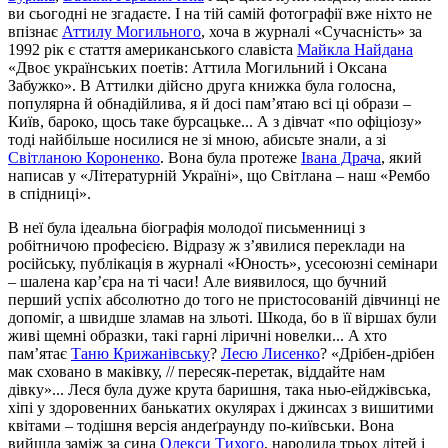
ви сьогодні не згадаєте. І на тій самій фотографії вже ніхто не
впізнає
Аттилу Могильного
, хоча в журналі «Сучасність» за
1992 рік є стаття американського славіста
Майкла Найдана
«Двоє українських поетів: Аттила Могильний і Оксана
Забужко». В Аттилки дійсно друга книжка була голосна,
популярна й обнадійлива, я й досі пам’ятаю всі ці образи –
Київ, бароко, щось таке бурсацьке... А з дівчат «по офіціозу»
тоді найбільше носилися не зі мною, абисьте знали, а зі
Світланою Короненко
. Вона була протеже
Івана Драча
, який
написав у «Літературній Україні», що Світлана – наш «Рембо
в спідниці».
В неї була ідеальна біографія молодої письменниці з
робітничою професією. Відразу ж з’явилися переклади на
російську, публікація в журналі «Юность», усесоюзні семінари
– шалена кар’єра на ті часи! Але виявилося, що бучний
перший успіх абсолютно до того не пристосованій дівчинці не
допоміг, а швидше зламав на зльоті. Шкода, бо в її віршах були
живі щемні образки, такі гарні ліричні новелки... А хто
пам’ятає
Таню Крижанівську
?
Лесю Лисенко
? «Дрібен-дрібен
мак сховано в маківку, // пересяк-перетак, віддайте нам
дівку»... Леся була дуже крута баришня, така нью-ейджівська,
хіпі у здоровенних банькатих окулярах і джинсах з вишитими
квітами – тодішня версія андеґраунду по-київськи. Вона
вийшла заміж за сина
Олекси Тихого
, народила трьох дітей і