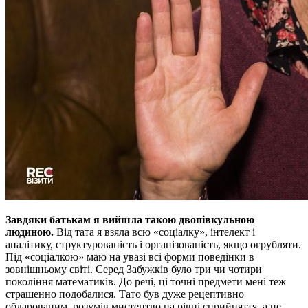
Завдяки батькам я вийшла такою двопівкульною
людиною.
Від тата я взяла всю «соціалку», інтелект і
аналітику, структурованість і організованість, якщо огрубляти.
Під «соціалкою» маю на увазі всі форми поведінки в
зовнішньому світі. Серед Забужків було три чи чотири
покоління математиків. До речі, ці точні предмети мені теж
страшенно подобалися. Тато був дуже рецептивно
обдарованим, розумів мистецтво на рівні сприйняття, а не