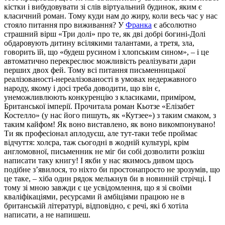
кістки і вибудовувати зі слів віртуальний будинок, яким є
класичний роман. Тому куди нам до жиру, коли весь час у нас
стояло питання про виживання? У
Франка
є абсолютно
страшний вірш «Три долі» про те, як дві добрі богині-Долі
обдаровують дитину всілякими талантами, а третя, зла,
говорить їй, що «будеш русином і хлопським сином», – і це
автоматично перекреслює можливість реалізувати дари
перших двох фей. Тому всі питання письменницької
реалізованості-нереалізованості в умовах недержавного
народу, якому і досі треба доводити, що він є,
унеможливлюють конкуренцію з класиками, приміром,
Британської імперії. Прочитала роман Кьотзе «Елізабет
Костелло» (у нас його пишуть, як «Кутзее») з таким смаком, з
таким кайфом! Як воно виставлено, як воно викомпонувано!
Ти як професіонал аплодуєш, але тут-таки тебе проймає
відчуття: холєра, таж сьогодні в жодній культурі, крім
англомовної, письменник не міг би собі дозволити розкіш
написати таку книгу! І якби у нас якимось дивом щось
подібне з’явилося, то ніхто би простонапросто не зрозумів, що
це таке, – хіба один рядок мелькнув би в новинній стрічці. І
тому зі мною завжди є це усвідомлення, що я зі своїми
кваліфікаціями, ресурсами й амбіціями працюю не в
британській літературі, відповідно, є речі, які б хотіла
написати, а не напишеш.