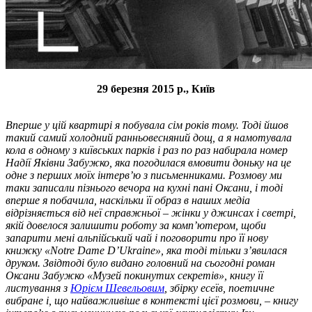
29 березня 2015 р., Київ
Вперше у цій квартирі я побувала сім років тому. Тоді йшов
такий самий холодний ранньовесняний дощ, а я намотувала
кола в одному з київських парків і раз по раз набирала номер
Надії Яківни Забужко, яка погодилася вмовити доньку на це
одне з перших моїх інтерв’ю з письменниками. Розмову ми
таки записали пізнього вечора на кухні пані Оксани, і тоді
вперше я побачила, наскільки її образ в наших медіа
відрізняється від неї справжньої – жінки у джинсах і светрі,
якій довелося залишити роботу за комп’ютером, щоби
запарити мені альпійський чай і поговорити про її нову
книжку «Notre Dame D’Ukraine», яка тоді тільки з’явилася
друком. Звідтоді було видано головний на сьогодні роман
Оксани Забужко «Музей покинутих секретів», книгу її
листування з
Юрієм Шевельовим
, збірку есеїв, поетичне
вибране і, що найважливіше в контексті цієї розмови, – книгу