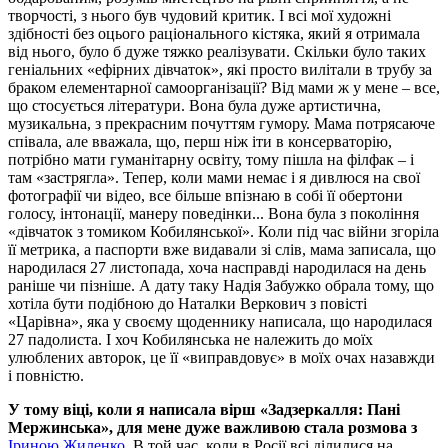
творчості, з нього був чудовий критик. І всі мої художні
здібності без оцього раціонального кістяка, який я отримала
від нього, було б дуже тяжко реалізувати. Скільки було таких
геніальних «ефірних дівчаток», які просто вилітали в трубу за
браком елементарної самоорганізації? Від мами ж у мене – все,
що стосується літератури. Вона була дуже артистична,
музикальна, з прекрасним почуттям гумору. Мама потрясаюче
співала, але вважала, що, перш ніж іти в консерваторію,
потрібно мати гуманітарну освіту, тому пішла на філфак – і
там «застрягла». Тепер, коли мами немає і я дивлюся на свої
фотографії чи відео, все більше впізнаю в собі її обертони
голосу, інтонації, манеру поведінки... Вона була з покоління
«дівчаток з томиком Кобилянської». Коли під час війни згоріла
її метрика, а паспорти вже видавали зі слів, мама записала, що
народилася 27 листопада, хоча насправді народилася на день
раніше чи пізніше. А дату таку Надія Забужко обрала тому, що
хотіла бути подібною до Наталки Веркович з повісті
«Царівна», яка у своєму щоденнику написала, що народилася
27 падолиста. І хоч Кобилянська не належить до моїх
улюблених авторок, це її «виправдовує» в моїх очах назавжди
і повністю.
У тому віці, коли я написала вірш «Задзеркалля: Пані
Мержинська», для мене дуже важливою стала розмова з
Іриною Жиленко
.
В той час, коли в Росії всі ділилися на