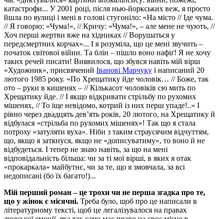
катастрофи... У 2001 році, після нью-йоркських веж, я просто
йшла по вулиці і мені в голові стугоніло: «На місто // Іде чума.
// Я говорю: «Чума!», // Кричу: «Чума!», – але мене не чують, //
Хоч перші жертви вже на хідниках // Ворушаться у
передсмертних корчах»... І я розуміла, що це мені звучить –
початок світової війни. Та блін – пішло воно нафіґ! Я не хочу
таких речей писати! Виявилося, що збувся навіть мій вірш
«Художник», присвячений
Іванові Марчуку
і написаний 20
лютого 1985 року. «По Хрещатику йде чоловік… // Боже, так
ото – руки в кишенях – // Кількасот чоловіків сю мить по
Хрещатику йде. // І якщо відкривати стрільбу по рухомих
мішенях, // То іще невідомо, котрий із них перш упаде!..» І
рівно через двадцять дев’ять років, 20 лютого, на Хрещатику й
відбулася «стрільба по рухомих мішенях»! Так що я стала
потроху «затуляти вуха». Ніби з таким страусячим відчуттям,
що, якщо я заткнуся, якщо не «дописуватиму», то воно й не
відбудеться. І тепер не знаю навіть, за що на мені
відповідальність більша: чи за ті мої вірші, в яких я отак
«прокаркала» майбутнє, чи за те, що я змовчала, за всі
недописані (бо їх багато!)...
Мій перший роман – це трохи чи не перша згадка про те,
що у жінок є місячні.
Треба було, щоб про це написали в
літературному тексті, щоб це легалізувалося на правах
людської емоції, яка так само має право на своє місце в