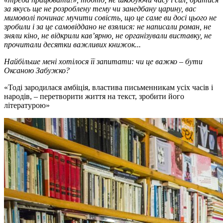
за якусь ще не розроблену тему чи занедбану царину, вас
мимоволі починає мучити совість, що це саме ви досі цього не
зробили і за це самовіддано не взялися: не написали роман, не
зняли кіно, не відкрили кав’ярню, не організували виставку, не
прочитали десятки важливих книжок...
Найбільше мені хотілося її запитати: чи це важко – бути
Оксаною Забужко?
Тоді зародилася амбіція, властива письменникам усіх часів і
народів, – перетворити життя на текст, зробити його
літературою