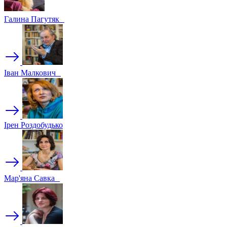
Галина Пагутяк
Іван Малкович
Ірен Роздобудько
Мар'яна Савка