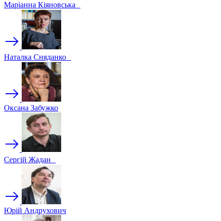
Маріанна Кіяновська
Наталка Сняданко
Оксана Забужко
Сергій Жадан
Юрій Андрухович