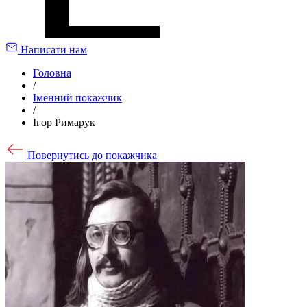
Написати нам
Головна
/
Іменний покажчик
/
Ігор Римарук
Повернутись до покажчика