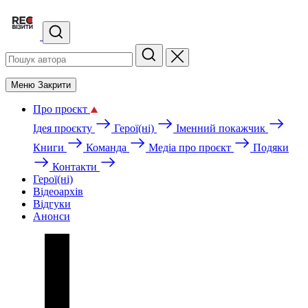
Меню
Закрити
Про проєкт
Ідея проєкту
Герої(ні)
Іменний покажчик
Книги
Команда
Медіа про проєкт
Подяки
Контакти
Герої(ні)
Відеоархів
Відгуки
Анонси