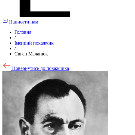
Написати нам
Головна
/
Іменний покажчик
/
Євген Маланюк
Повернутись до покажчика