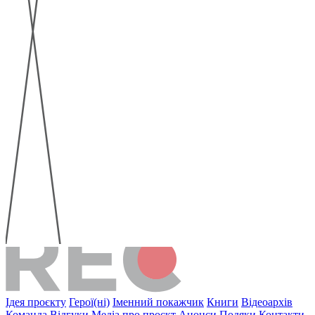
Ідея проєкту
Герої(ні)
Іменний покажчик
Книги
Відеоархів
Команда
Відгуки
Медіа про проєкт
Анонси
Подяки
Контакти