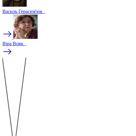
Василь Герасим'юк
Віра Вовк