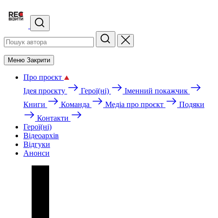
Меню
Закрити
Про проєкт
Ідея проєкту
Герої(ні)
Іменний покажчик
Книги
Команда
Медіа про проєкт
Подяки
Контакти
Герої(ні)
Відеоархів
Відгуки
Анонси