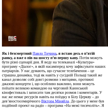
Як і безсмертний
Павло Тичина
, я встаю десь о п’ятій
ранку, а вже о пів на шосту п’ю першу каву.
Потім можуть
бути різні сценарії дня. Я веду на телеканалі «Культура»
програму «Діалог», в якій насамперед хочу зафіксувати наших
патріархів. У нас думають, що сучасне телебачення – це
страшна динаміка, тоді як навіть у сусідній Польщі такий же
канал дозволяє собі довгі розмови з митцями, протяжні
джазові концерти і, що особливо важливо, вони можуть
поїхати великою командою на черговий Каннський
кінофестиваль і записати там десятки розмов і коментарів. У
нас же немає ресурсів навіть на поїздку в Білу Церкву – до
дев’яностосемирічного
Віктора Міняйла
. До цього у мене був
подібний проект на радіо – програма «На межі тисячоліть». Я