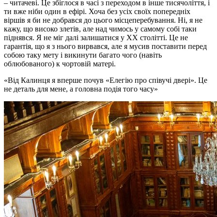
– читачеві. Це збіглося в часі з переходом в інше тисячоліття, і
ти вже ніби один в ефірі. Хоча без усіх своїх попередніх
віршів я би не добрався до цього місцеперебування. Ні, я не
кажу, що високо злетів, але над чимось у самому собі таки
піднявся. Я не міг далі залишатися у ХХ столітті. Це не
гарантія, що я з нього вирвався, але я мусив поставити перед
собою таку мету і викинути багато чого (навіть
облюбованого) к чортовій матері.
Від Калинця я вперше почув «Елегію про співучі двері». Це
не деталь для мене, а головна подія того часу