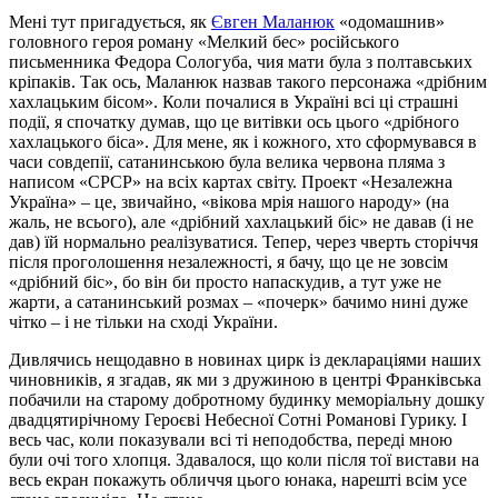
Мені тут пригадується, як
Євген Маланюк
«одомашнив»
головного героя роману «Мелкий бес» російського
письменника Федора Сологуба, чия мати була з полтавських
кріпаків. Так ось, Маланюк назвав такого персонажа «дрібним
хахлацьким бісом». Коли почалися в Україні всі ці страшні
події, я спочатку думав, що це витівки ось цього «дрібного
хахлацького біса». Для мене, як і кожного, хто сформувався в
часи совдепії, сатанинською була велика червона пляма з
написом «СРСР» на всіх картах світу. Проект «Незалежна
Україна» – це, звичайно, «вікова мрія нашого народу» (на
жаль, не всього), але «дрібний хахлацький біс» не давав (і не
дав) їй нормально реалізуватися. Тепер, через чверть сторіччя
після проголошення незалежності, я бачу, що це не зовсім
«дрібний біс», бо він би просто напаскудив, а тут уже не
жарти, а сатанинський розмах – «почерк» бачимо нині дуже
чітко – і не тільки на сході України.
Дивлячись нещодавно в новинах цирк із деклараціями наших
чиновників, я згадав, як ми з дружиною в центрі Франківська
побачили на старому добротному будинку меморіальну дошку
двадцятирічному Героєві Небесної Сотні Романові Гурику. І
весь час, коли показували всі ті неподобства, переді мною
були очі того хлопця. Здавалося, що коли після тої вистави на
весь екран покажуть обличчя цього юнака, нарешті всім усе