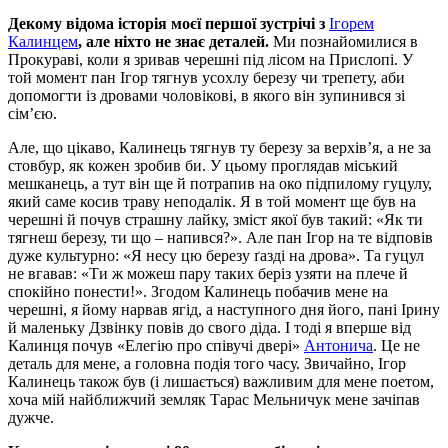
Декому відома історія моєї першої зустрічі з
Ігорем
Калинцем
, але ніхто не знає деталей.
Ми познайомилися в
Прокураві, коли я зривав черешні під лісом на Прислопі. У
той момент пан Ігор тягнув усохлу березу чи трепету, аби
допомогти із дровами чоловікові, в якого він зупинився зі
сім’єю.
Але, що цікаво, Калинець тягнув ту березу за верхів’я, а не за
стовбур, як кожен зробив би. У цьому проглядав міський
мешканець, а тут він ще й потрапив на око підпилому гуцулу,
який саме косив траву неподалік. Я в той момент ще був на
черешні й почув страшну лайку, зміст якої був такий: «Як ти
тягнеш березу, ти що – напився?». Але пан Ігор на те відповів
дуже культурно: «Я несу цю березу ґазді на дрова». Та гуцул
не вгавав: «Ти ж можеш пару таких беріз узяти на плече й
спокійно понести!». Згодом Калинець побачив мене на
черешні, я йому нарвав ягід, а наступного дня його, пані Ірину
й маленьку Дзвінку повів до свого діда. І тоді я вперше від
Калинця почув «Елегію про співучі двері»
Антонича
. Це не
деталь для мене, а головна подія того часу. Звичайно, Ігор
Калинець також був (і лишається) важливим для мене поетом,
хоча мій найближчий земляк Тарас Мельничук мене зачіпав
дужче.