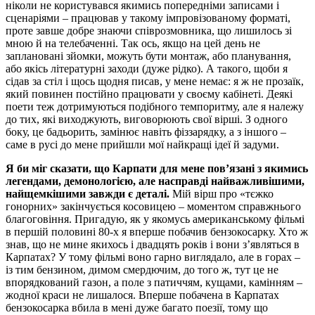
ніколи не користувався якимись попередніми записами і
сценаріями – працював у такому імпровізованому форматі,
проте завше добре знаючи співрозмовника, що лишилось зі
мною й на телебаченні. Так ось, якщо на цей день не
заплановані зйомки, можуть бути монтаж, або планування,
або якісь літературні заходи (дуже рідко). А такого, щоби я
сідав за стіл і щось щодня писав, у мене немає: я ж не прозаїк,
який повинен постійно працювати у своєму кабінеті. Деякі
поети теж дотримуються подібного темпоритму, але я належу
до тих, які виходжують, виговорюють свої вірші. З одного
боку, це бадьорить, замінює навіть фіззарядку, а з іншого –
саме в русі до мене прийшли мої найкращі ідеї й задуми.
Я би міг сказати, що Карпати для мене пов’язані з якимись
легендами, демонологією, але насправді найважливішими,
найщемкішими завжди є деталі.
Мій вірш про «тєжко
гонорних» закінчується косовицею – моментом справжнього
благоговіння. Пригадую, як у якомусь американському фільмі
в першій половині 80-х я вперше побачив бензокосарку. Хто ж
знав, що не мине якихось і двадцять років і вони з’являться в
Карпатах? У тому фільмі воно гарно виглядало, але в горах –
із тим бензином, димом смердючим, до того ж, тут це не
впорядкований газон, а поле з патиччям, кущами, камінням –
жодної краси не лишалося. Вперше побачена в Карпатах
бензокосарка вбила в мені дуже багато поезії, тому що