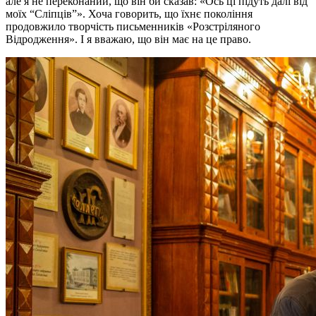
але я не переконаний, що він би сказав: «Ось ці підуть далі від
моїх “Сліпців”». Хоча говорить, що їхнє покоління
продовжило творчість письменників «Розстріляного
Відродження». І я вважаю, що він має на це право.