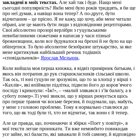
закладені в моїх текстах.
Але хай так і буде. Нащо мені
сьогодні популярність? Якби мені було років тридцять, я би ще
про неї думав, а навіщо вона тепер? А по-друге, бути
відчитаним – це прісно. Я не кажу, що хочу, аби мене читали
обрані, але це мають бути люди з відповідними рецепторами.
Свої абсолютно прозорі верлібри з гуцульськими
невибагливими сюжетами я написав у часи пізньої
брежнєвщини, коли все будувалося на брехні й не було на що
обіпертися. То було абсолютне безобразне штукарство, за яке
мене критикував найбільший речник тодішніх
«сповідальників»
Ярослав Мельник
.
Коли вийшла моя перша книжка, я відвіз примірник батькам, і
якось він потрапив до рук старшокласників сільської школи.
Так ось, ті юні гуцули не зрозуміли, що то за хлопці у вірші з
«Кахлів», які впіймали підлітка, підвели його до коров’ячого
посліду і крикнули: «Їж!», – «малий злякався і з’їв балиґу, а в
суботу помер».Ті учні звикли, що у віршах римується щось
про перше травня чи восьме березня, й подумали, що, мабуть,
у мене з головою проблеми. Тому я нормально ставлюся до
того, що як тоді були ті, хто не відчитає, так вони є й тепер.
Але це правда, що, починаючи зі збірки «Поет у повітрі», в
мої тексти легше проникати. Ти вже немовбито повикидав
усе зайве, всі баласти, які заважали й тобі самому, й відповідно