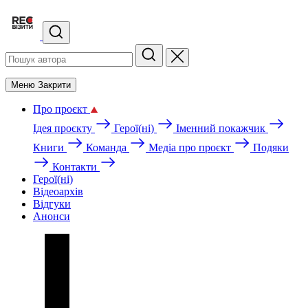
Меню
Закрити
Про проєкт
Ідея проєкту
Герої(ні)
Іменний покажчик
Книги
Команда
Медіа про проєкт
Подяки
Контакти
Герої(ні)
Відеоархів
Відгуки
Анонси