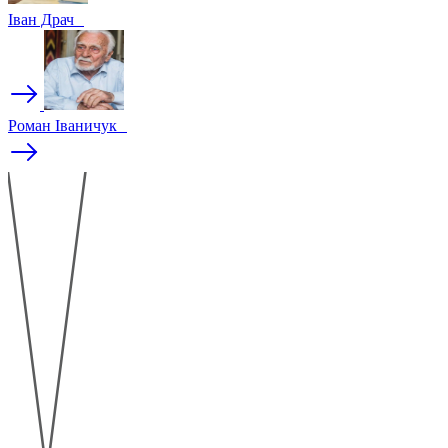
Іван Драч
Роман Іваничук