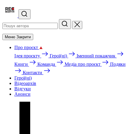
Меню
Закрити
Про проєкт
Ідея проєкту
Герої(ні)
Іменний покажчик
Книги
Команда
Медіа про проєкт
Подяки
Контакти
Герої(ні)
Відеоархів
Відгуки
Анонси